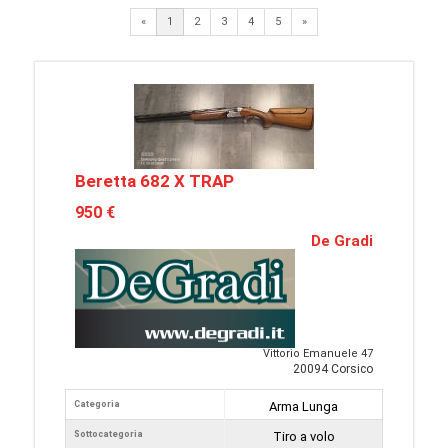
Next
«
1
2
3
4
5
»
Beretta 682 X TRAP
950 €
De Gradi
Vittorio Emanuele 47
20094 Corsico
Categoria
Arma Lunga
Sottocategoria
Tiro a volo