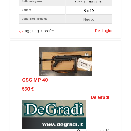
Sottocategoria
Semiautomatica
Calibro
9 x 19
Condizioni articolo
Nuovo
Dettagli
»
aggiungi a preferiti
GSG MP 40
590 €
De Gradi
Vittorio Emanuele 47