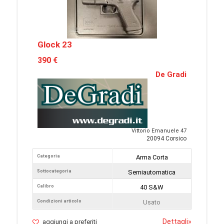
Glock 23
390 €
De Gradi
Vittorio Emanuele 47
20094 Corsico
Categoria
Arma Corta
Sottocategoria
Semiautomatica
Calibro
40 S&W
Condizioni articolo
Usato
Dettagli
»
aggiungi a preferiti