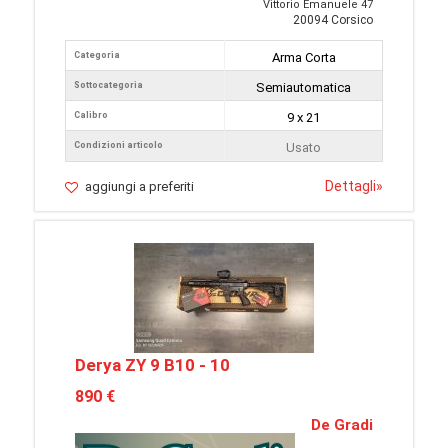
Vittorio Emanuele 47
20094 Corsico
Categoria
Arma Corta
Sottocategoria
Semiautomatica
Calibro
9 x 21
Condizioni articolo
Usato
Dettagli
»
aggiungi a preferiti
Derya ZY 9 B10 - 10
890 €
De Gradi