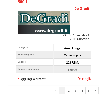
950 €
De Gradi
Vittorio Emanuele 47
20094 Corsico
Categoria
Arma Lunga
Sottocategoria
Canna rigata
Calibro
223 REM.
Condizioni articolo
Nuovo
Dettagli
»
aggiungi a preferiti
Next
«
1
2
3
4
5
»