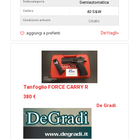
Sottocategoria
Semiautomatica
Calibro
40 S&W
Condizioni articolo
Usato
Dettagli
»
aggiungi a preferiti
Tanfoglio FORCE CARRY R
380 €
De Gradi