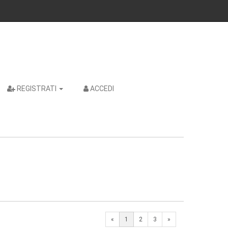
REGISTRATI
ACCEDI
Next
«
1
2
3
»