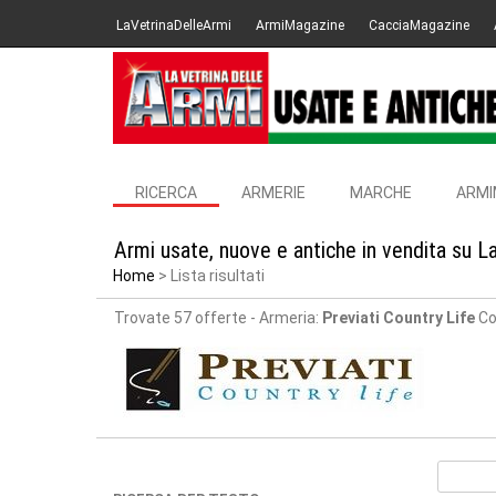
LaVetrinaDelleArmi
ArmiMagazine
CacciaMagazine
RICERCA
ARMERIE
MARCHE
ARMI
Armi usate, nuove e antiche in vendita su L
Home
Lista risultati
Trovate 57 offerte
- Armeria:
Previati Country Life
Co