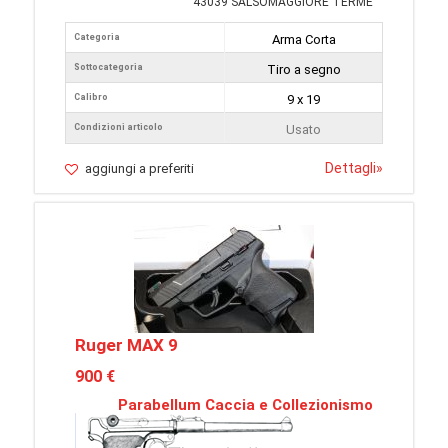
43039 SALSOMAGGIORE TERME
Categoria
Arma Corta
Sottocategoria
Tiro a segno
Calibro
9 x 19
Condizioni articolo
Usato
Dettagli
»
aggiungi a preferiti
Ruger MAX 9
900 €
Parabellum Caccia e Collezionismo