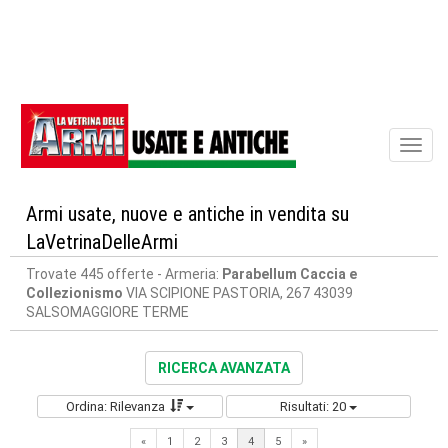
Toggl
naviga
Armi usate, nuove e antiche in vendita su
LaVetrinaDelleArmi
Trovate 445 offerte
- Armeria:
Parabellum Caccia e
Collezionismo
VIA SCIPIONE PASTORIA, 267 43039
SALSOMAGGIORE TERME
RICERCA AVANZATA
Ordina: Rilevanza
Risultati: 20
Previous
Next
«
1
2
3
4
5
»