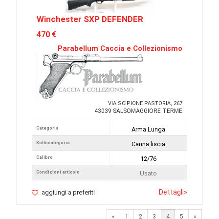
Winchester SXP DEFENDER
470 €
Parabellum Caccia e Collezionismo
VIA SCIPIONE PASTORIA, 267
43039 SALSOMAGGIORE TERME
Categoria
Arma Lunga
Sottocategoria
Canna liscia
Calibro
12/76
Condizioni articolo
Usato
Dettagli
»
aggiungi a preferiti
Previous
Next
«
1
2
3
4
5
»