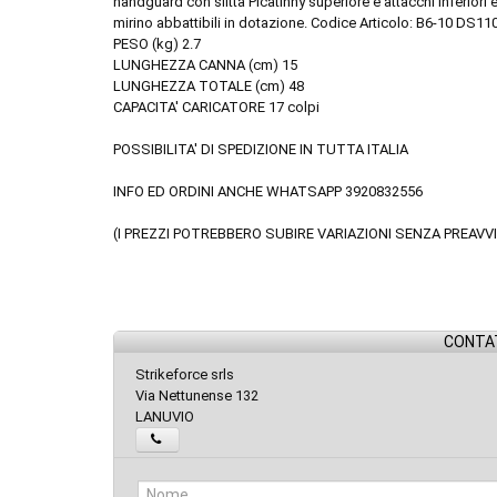
handguard con slitta Picatinny superiore e attacchi inferiori 
mirino abbattibili in dotazione. Codice Articolo: B6-10 DS11
PESO (kg) 2.7
LUNGHEZZA CANNA (cm) 15
LUNGHEZZA TOTALE (cm) 48
CAPACITA' CARICATORE 17 colpi
POSSIBILITA' DI SPEDIZIONE IN TUTTA ITALIA
INFO ED ORDINI ANCHE WHATSAPP 3920832556
(I PREZZI POTREBBERO SUBIRE VARIAZIONI SENZA PREAVV
CONTAT
Strikeforce srls
Via Nettunense 132
LANUVIO