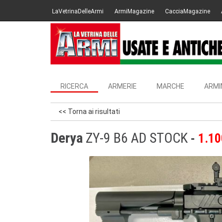
LaVetrinaDelleArmi
ArmiMagazine
CacciaMagazine
RICERCA
ARMERIE
MARCHE
ARMI
<< Torna ai risultati
Derya
ZY-9 B6 AD STOCK
1.10