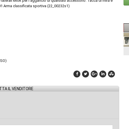
e laterali Mlok per l'aggancio di qualsiasi accessorio. Tacca di mira e
01 Arma classificata sportiva (22_00232s1)
ISO)
TA IL VENDITORE