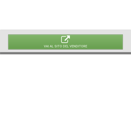
VAI AL SITO DEL VENDITORE
© 2026 LaVetrinaDelleArmi
NEWPAPER19 S.r.l.
P.IVA/C.F. 10607740965
Via Molise, 3, Locate di Triulzi, MI - Italy
Capitale Sociale: 20.000 € i.v.
REA: MI - 2544938
Servizio Clienti:
clienti@newpaper19.it
Tel Servizio Clienti:
+39 02 904 8111 - tasto 1