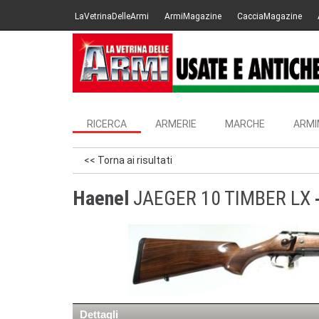
LaVetrinaDelleArmi
ArmiMagazine
CacciaMagazine
RICERCA
ARMERIE
MARCHE
ARMI
<< Torna ai risultati
Haenel
JAEGER 10 TIMBER LX
Dettagli