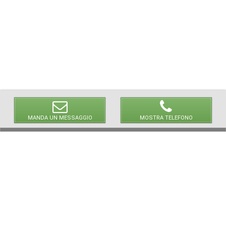
MANDA UN MESSAGGIO
MOSTRA TELEFONO
© 2026 LaVetrinaDelleArmi
NEWPAPER19 S.r.l.
P.IVA/C.F. 10607740965
Via Molise, 3, Locate di Triulzi, MI - Italy
Capitale Sociale: 20.000 € i.v.
REA: MI - 2544938
Servizio Clienti:
clienti@newpaper19.it
Tel Servizio Clienti:
+39 02 904 8111 - tasto 1