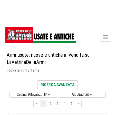
Toggl
naviga
Armi usate, nuove e antiche in vendita su
LaVetrinaDelleArmi
Trovate 114 offerte
RICERCA AVANZATA
Ordina: Rilevanza
Risultati: 20
Next
«
1
2
3
4
5
»