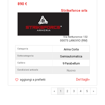
890 €
Strikeforce srls
Via Nettunense 132
00075 LANUVIO (RM)
Categoria
Arma Corta
Sottocategoria
Semiautomatica
Calibro
9 Parabellum
Condizioni articolo
Nuovo
Dettagli
»
aggiungi a preferiti
Next
«
1
2
3
4
5
»